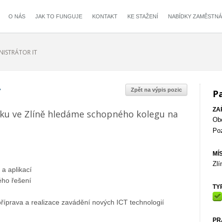
O NÁS
JAK TO FUNGUJE
KONTAKT
KE STAŽENÍ
NABÍDKY ZAMĚSTNÁ
NISTRÁTOR IT
T
Zpět na výpis pozic
P
ZA
ku ve Zlíně hledáme schopného kolegu na
Ob
Po
MÍ
Zlí
a aplikací
ého řešení
TY
 příprava a realizace zavádění nových ICT technologií
PR