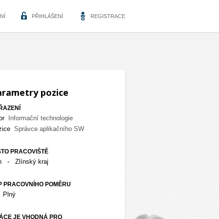
NÍ
PŘIHLÁŠENÍ
REGISTRACE
arametry pozice
ŘAZENÍ
or
Informační technologie
zice
Správce aplikačního SW
STO PRACOVIŠTĚ
n
-
Zlínský kraj
P PRACOVNÍHO POMĚRU
Plný
ÁCE JE VHODNÁ PRO