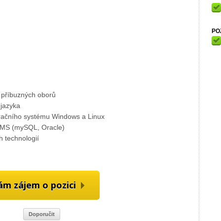
PO
a příbuzných oborů
 jazyka
račního systému Windows a Linux
DBMS (mySQL, Oracle)
h technologií
m zájem o pozici
Doporučit