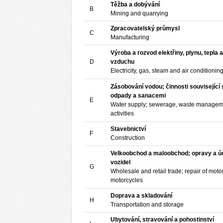
Těžba a dobývání
B
Mining and quarrying
Zpracovatelský průmysl
C
Manufacturing
Výroba a rozvod elektřiny, plynu, tepla 
D
vzduchu
Electricity, gas, steam and air conditionin
Zásobování vodou; činnosti související
odpady a sanacemi
E
Water supply; sewerage, waste managem
activities
Stavebnictví
F
Construction
Velkoobchod a maloobchod; opravy a 
vozidel
G
Wholesale and retail trade; repair of moto
motorcycles
Doprava a skladování
H
Transportation and storage
Ubytování, stravování a pohostinství