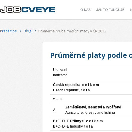
JOB
CVEYE
O NÁS
JAK TO FUNGUJE
Práce tips
Blog
Průměrné hrubé měsíční mzdy v ČR 2013
Prúměrné platy podle o
Ukazatel
Indicator
Česká republika c e l k e m
Czech Republic, t o t a l
v tom:
Zemědělství, lesnictví a rybářství
A
Agriculture, forestry and fishing
B+C+D+E
Průmysl c e l k e m
B+C+D+E Industry, t o t a l