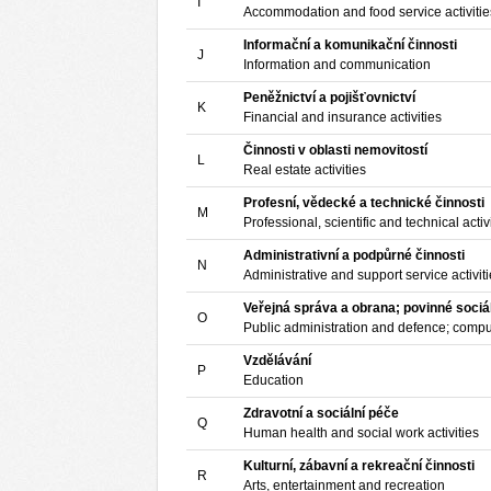
I
Accommodation and food service activitie
Informační a komunikační činnosti
J
Information and communication
Peněžnictví a pojišťovnictví
K
Financial and insurance activities
Činnosti v oblasti nemovitostí
L
Real estate activities
Profesní, vědecké a technické činnosti
M
Professional, scientific and technical activ
Administrativní a podpůrné činnosti
N
Administrative and support service activit
Veřejná správa a obrana; povinné sociá
O
Public administration and defence; compul
Vzdělávání
P
Education
Zdravotní a sociální péče
Q
Human health and social work activities
Kulturní, zábavní a rekreační činnosti
R
Arts, entertainment and recreation